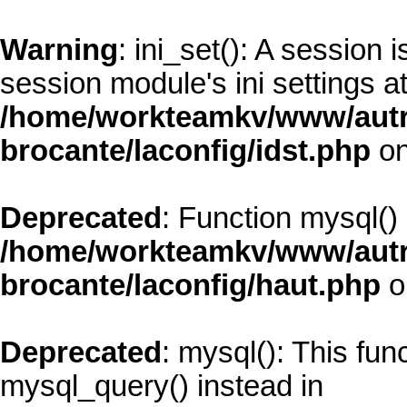
Warning
: ini_set(): A session
session module's ini settings at
/home/workteamkv/www/autre_
brocante/laconfig/idst.php
on
Deprecated
: Function mysql()
/home/workteamkv/www/autre_
brocante/laconfig/haut.php
o
Deprecated
: mysql(): This fun
mysql_query() instead in