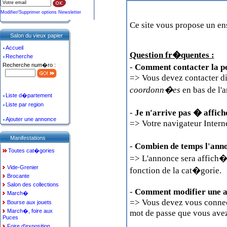
Modifier/Supprimer options Newsletter
Ce site vous propose un 
Salon du vieux papier
Accueil
Question fr�quentes :
Recherche
-
Comment contacter la p
Recherche num�ro :
=> Vous devez contacter di
coordonn�es
en bas de l'
Liste d�partement
Liste par region
-
Je n'arrive pas � affic
Ajouter une annonce
=> Votre navigateur Interne
Manifestations
-
Combien de temps l'anno
Toutes cat�gories
=> L'annonce sera affich�
Vide-Grenier
fonction de la cat�gorie.
Brocante
Salon des collections
-
Comment modifier une a
March�
=> Vous devez vous connect
Bourse aux jouets
mot de passe que vous avez
March�, foire aux
Puces
Foire d'exposition