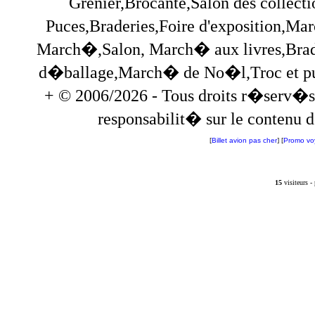
Grenier,Brocante,Salon des collec
Puces,Braderies,Foire d'exposition,Mar
March�,Salon, March� aux livres,Brade
d�ballage,March� de No�l,Troc et puces,
+ © 2006/2026 - Tous droits r�serv�s
responsabilit� sur le contenu de
[
Billet avion pas cher
] [
Promo vo
15
visiteurs 