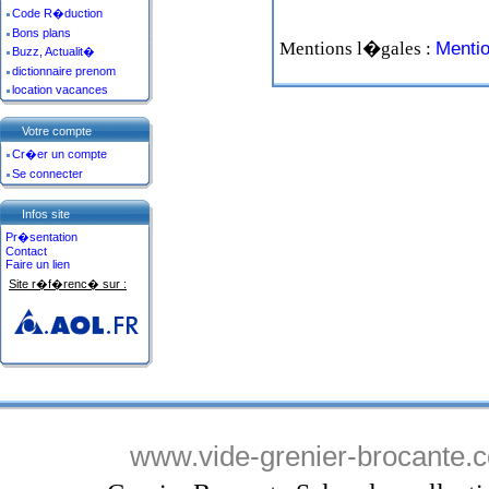
Code R�duction
Bons plans
Mentions l�gales :
Menti
Buzz, Actualit�
dictionnaire prenom
location vacances
Votre compte
Cr�er un compte
Se connecter
Infos site
Pr�sentation
Contact
Faire un lien
Site r�f�renc� sur :
www.vide-grenier-brocante.