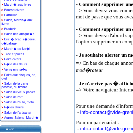
-
Comment supprimer une
March� aux livres
=> Vous devez vous connect
Bourse divers
Farfouille
mot de passe que vous avez
Salon, March� aux
livres
-
Comment supprimer un c
Braderie
Salon des antiquit�s
=> Vous devez d'abord supp
Bric � brac, r�derie,
l'option supprimer un compt
d�ballage
March� de No�l
-
Je souhaite alerter un 
Troc et puces
Foire divers
=> En bas de chaque annon
F�te des fleurs
mod�rateur
Vente emma�s
Foire aux disques, cd,
dvd
-
Je n'arrive pas � affic
Salon de la carte
postale, du timbre
=> Votre navigateur Interne
Salon du vieux papier
Salon de l'art
Salon de l'auto, moto
Pour une demande d'informat
F�tes divers
-
info-contact@vide-gren
Salon de l'artisanat
Autres Salons, March�
Pour un partenariat :
-
info-contact@vide-gren
A voir