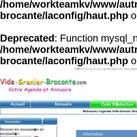
/home/workteamkv/www/autre_
brocante/laconfig/haut.php
o
Deprecated
: Function mysql_
/home/workteamkv/www/autre_
brocante/laconfig/haut.php
o
D�couvrez sur ce site : agenda Salon du vieux papie
Accueil
Annuaire
Code R�duction
Retrouvez l'agenda Vide-Grenier Bro
Newsletter
Recevez les nouveaut�s en
exclusivit� !
Information