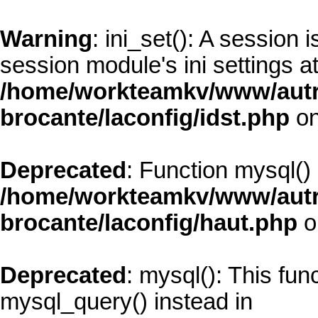
Warning
: ini_set(): A session
session module's ini settings at
/home/workteamkv/www/autre_
brocante/laconfig/idst.php
on
Deprecated
: Function mysql()
/home/workteamkv/www/autre_
brocante/laconfig/haut.php
o
Deprecated
: mysql(): This fun
mysql_query() instead in