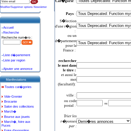
Cat�gorie
:
Modifier/Supprimer options Newsletter
Pays
:
S�lection
d'une r�gion
Accueil
:
Recherche
ou un
Recherche num�ro :
d�partement
pour la
France :
Liste d�partement
Liste par region
rechercher
le mot dans
Ajouter une annonce
le titre
:
et aussi le
mot
Manifestations
(facultatif):
Toutes cat�gories
ville :
Vide-Grenier
ou code
Brocante
ou
postal :
Salon des collections
March�
Trier les
Bourse aux jouets
r�ponses
March�, foire aux
Puces
par :
Foire d'exposition