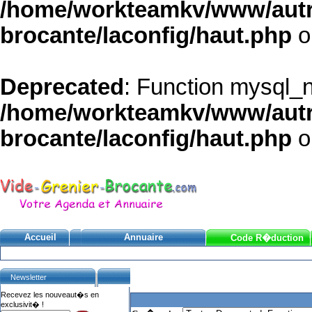
/home/workteamkv/www/autre_
brocante/laconfig/haut.php
o
Deprecated
: Function mysql_
/home/workteamkv/www/autre_
brocante/laconfig/haut.php
o
Accueil
Annuaire
Code R�duction
Newsletter
Recevez les nouveaut�s en
exclusivit� !