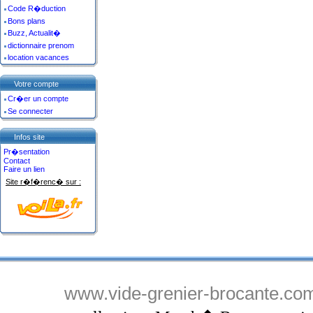
Code R�duction
Bons plans
Buzz, Actualit�
dictionnaire prenom
location vacances
Votre compte
Cr�er un compte
Se connecter
Infos site
Pr�sentation
Contact
Faire un lien
Site r�f�renc� sur :
www.vide-grenier-brocante.co