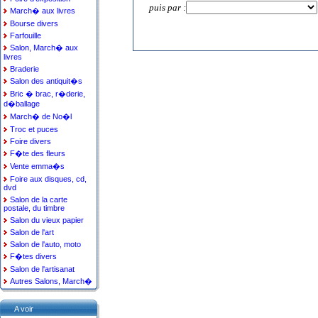
puis par :
March� aux livres
Bourse divers
Farfouille
Salon, March� aux
livres
Braderie
Salon des antiquit�s
Bric � brac, r�derie,
d�ballage
March� de No�l
Troc et puces
Foire divers
F�te des fleurs
Vente emma�s
Foire aux disques, cd,
dvd
Salon de la carte
postale, du timbre
Salon du vieux papier
Salon de l'art
Salon de l'auto, moto
F�tes divers
Salon de l'artisanat
Autres Salons, March�
A voir