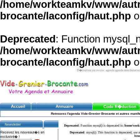
/home/workteamkv/www/autre_
brocante/laconfig/haut.php
o
Deprecated
: Function mysql_
/home/workteamkv/www/autre_
brocante/laconfig/haut.php
o
D�couvrez sur ce site : agenda agenda manifestatio
Accueil
Annuaire
Code R�duction
Retrouvez l'agenda Vide-Grenier Brocante et autres manife
Newsletter
Deprecated
: Function mysql() is deprecated in
/home/workt
Recevez les nouveaut�s en
Deprecated
: mysql(): This function is deprecated; use
broc
exclusivit� !