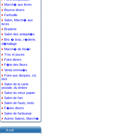
March� aux livres
Bourse divers
Farfouille
Salon, March� aux
livres
Braderie
Salon des antiquit�s
Bric � brac, r�derie,
d�ballage
March� de No�l
Troc et puces
Foire divers
F�te des fleurs
Vente emma�s
Foire aux disques, cd,
dvd
Salon de la carte
postale, du timbre
Salon du vieux papier
Salon de l'art
Salon de l'auto, moto
F�tes divers
Salon de l'artisanat
Autres Salons, March�
A voir