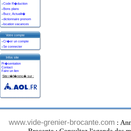
Code R�duction
Bons plans
Buzz, Actualit�
dictionnaire prenom
location vacances
Votre compte
Cr�er un compte
Se connecter
Infos site
Pr�sentation
Contact
Faire un lien
Site r�f�renc� sur :
www.vide-grenier-brocante.com
: Ann
Brocante : Consultez l'agenda des ma