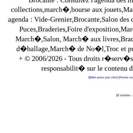
collections,march�,bourse aux jouets,Marc
agenda : Vide-Grenier,Brocante,Salon des
Puces,Braderies,Foire d'exposition,Mar
March�,Salon, March� aux livres,Brade
d�ballage,March� de No�l,Troc et puces,
+ © 2006/2026 - Tous droits r�serv�s
responsabilit� sur le contenu de
[
Billet avion pas cher
] [
Promo vo
21
visiteurs 