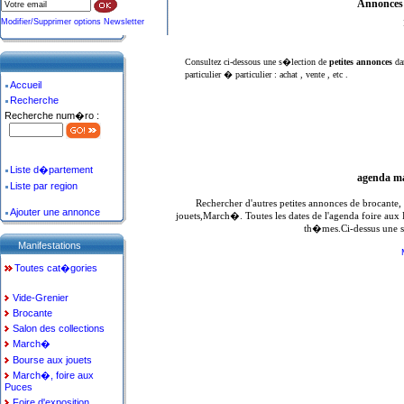
Annonces 
Modifier/Supprimer options Newsletter
Consultez ci-dessous une s�lection de
petites annonces
da
particulier � particulier : achat , vente , etc .
Accueil
Recherche
Recherche num�ro :
Liste d�partement
agenda ma
Liste par region
Rechercher d'autres petites annonces de brocante
Ajouter une annonce
jouets,March�. Toutes les dates de l'agenda foire aux
th�mes.Ci-dessus une s
Manifestations
Toutes cat�gories
Vide-Grenier
Brocante
Salon des collections
March�
Bourse aux jouets
March�, foire aux
Puces
Foire d'exposition