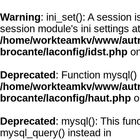
Warning
: ini_set(): A session
session module's ini settings at
/home/workteamkv/www/autre_
brocante/laconfig/idst.php
on
Deprecated
: Function mysql()
/home/workteamkv/www/autre_
brocante/laconfig/haut.php
o
Deprecated
: mysql(): This fun
mysql_query() instead in