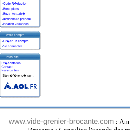
Code R�duction
Bons plans
Buzz, Actualit�
dictionnaire prenom
location vacances
Votre compte
Cr�er un compte
Se connecter
Infos site
Pr�sentation
Contact
Faire un lien
Site r�f�renc� sur :
www.vide-grenier-brocante.com
: Ann
Brocante : Consultez l'agenda des ma