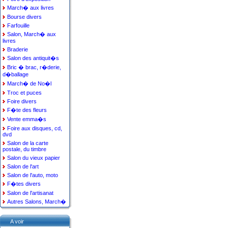
March� aux livres
Bourse divers
Farfouille
Salon, March� aux
livres
Braderie
Salon des antiquit�s
Bric � brac, r�derie,
d�ballage
March� de No�l
Troc et puces
Foire divers
F�te des fleurs
Vente emma�s
Foire aux disques, cd,
dvd
Salon de la carte
postale, du timbre
Salon du vieux papier
Salon de l'art
Salon de l'auto, moto
F�tes divers
Salon de l'artisanat
Autres Salons, March�
A voir