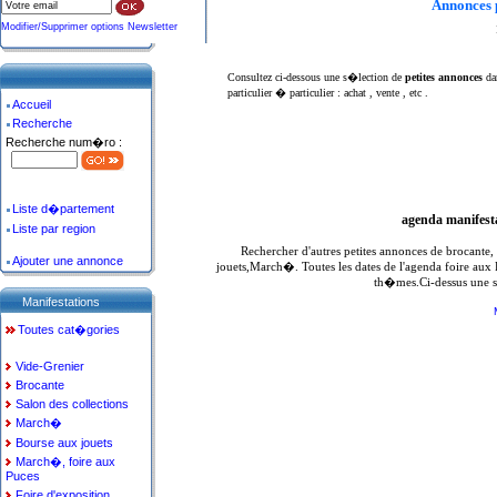
Annonces 
Modifier/Supprimer options Newsletter
Consultez ci-dessous une s�lection de
petites annonces
da
particulier � particulier : achat , vente , etc .
Accueil
Recherche
Recherche num�ro :
Liste d�partement
agenda manifest
Liste par region
Rechercher d'autres petites annonces de brocante
Ajouter une annonce
jouets,March�. Toutes les dates de l'agenda foire aux
th�mes.Ci-dessus une s
Manifestations
Toutes cat�gories
Vide-Grenier
Brocante
Salon des collections
March�
Bourse aux jouets
March�, foire aux
Puces
Foire d'exposition