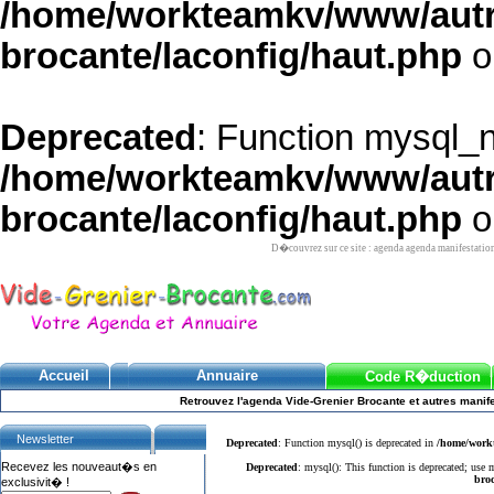
/home/workteamkv/www/autre_
brocante/laconfig/haut.php
o
Deprecated
: Function mysql_
/home/workteamkv/www/autre_
brocante/laconfig/haut.php
o
D�couvrez sur ce site : agenda agenda manifestatio
Accueil
Annuaire
Code R�duction
Retrouvez l'agenda Vide-Grenier Brocante et autres manife
Newsletter
Deprecated
: Function mysql() is deprecated in
/home/workt
Recevez les nouveaut�s en
Deprecated
: mysql(): This function is deprecated; use
broc
exclusivit� !