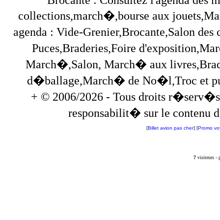
collections,march�,bourse aux jouets,Marc
agenda : Vide-Grenier,Brocante,Salon des
Puces,Braderies,Foire d'exposition,Mar
March�,Salon, March� aux livres,Brade
d�ballage,March� de No�l,Troc et puces,
+ © 2006/2026 - Tous droits r�serv�s
responsabilit� sur le contenu de
[
Billet avion pas cher
] [
Promo vo
7
visiteurs -