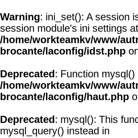
Warning
: ini_set(): A session
session module's ini settings at
/home/workteamkv/www/autre_
brocante/laconfig/idst.php
on
Deprecated
: Function mysql()
/home/workteamkv/www/autre_
brocante/laconfig/haut.php
o
Deprecated
: mysql(): This fun
mysql_query() instead in