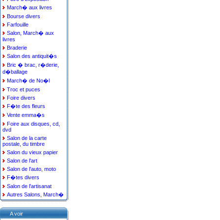
March� aux livres
Bourse divers
Farfouille
Salon, March� aux
livres
Braderie
Salon des antiquit�s
Bric � brac, r�derie,
d�ballage
March� de No�l
Troc et puces
Foire divers
F�te des fleurs
Vente emma�s
Foire aux disques, cd,
dvd
Salon de la carte
postale, du timbre
Salon du vieux papier
Salon de l'art
Salon de l'auto, moto
F�tes divers
Salon de l'artisanat
Autres Salons, March�
A voir