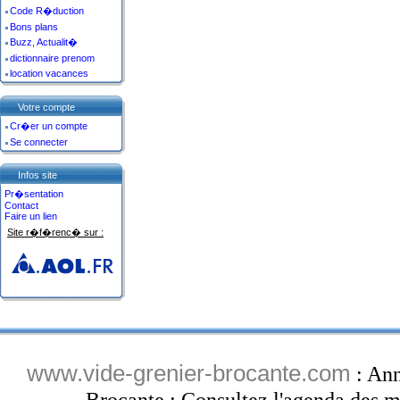
Code R�duction
Bons plans
Buzz, Actualit�
dictionnaire prenom
location vacances
Votre compte
Cr�er un compte
Se connecter
Infos site
Pr�sentation
Contact
Faire un lien
Site r�f�renc� sur :
www.vide-grenier-brocante.com
: Ann
Brocante : Consultez l'agenda des ma