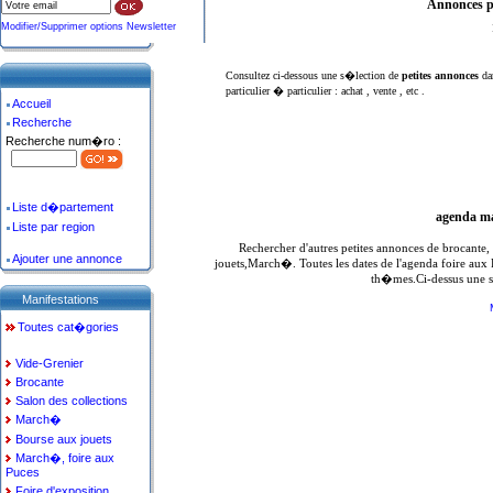
Annonces p
Modifier/Supprimer options Newsletter
Consultez ci-dessous une s�lection de
petites annonces
da
particulier � particulier : achat , vente , etc .
Accueil
Recherche
Recherche num�ro :
Liste d�partement
agenda ma
Liste par region
Rechercher d'autres petites annonces de brocante
Ajouter une annonce
jouets,March�. Toutes les dates de l'agenda foire aux
th�mes.Ci-dessus une s
Manifestations
Toutes cat�gories
Vide-Grenier
Brocante
Salon des collections
March�
Bourse aux jouets
March�, foire aux
Puces
Foire d'exposition