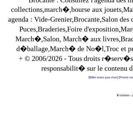
collections,march�,bourse aux jouets,Marc
agenda : Vide-Grenier,Brocante,Salon des
Puces,Braderies,Foire d'exposition,Mar
March�,Salon, March� aux livres,Brade
d�ballage,March� de No�l,Troc et puces,
+ © 2006/2026 - Tous droits r�serv�s
responsabilit� sur le contenu de
[
Billet avion pas cher
] [
Promo vo
8
visiteurs -