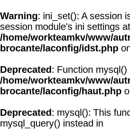
Warning
: ini_set(): A session
session module's ini settings at
/home/workteamkv/www/autre_
brocante/laconfig/idst.php
on
Deprecated
: Function mysql()
/home/workteamkv/www/autre_
brocante/laconfig/haut.php
o
Deprecated
: mysql(): This fun
mysql_query() instead in