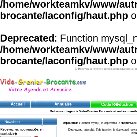
/home/workteamkv/www/autre_
brocante/laconfig/haut.php
o
Deprecated
: Function mysql_
/home/workteamkv/www/autre_
brocante/laconfig/haut.php
o
D�couvrez sur ce site : agenda agenda manifestatio
Accueil
Annuaire
Code R�duction
Retrouvez l'agenda Vide-Grenier Brocante et autres manife
Newsletter
Deprecated
: Function mysql() is deprecated in
/home/workt
Recevez les nouveaut�s en
Deprecated
: mysql(): This function is deprecated; use
broc
exclusivit� !