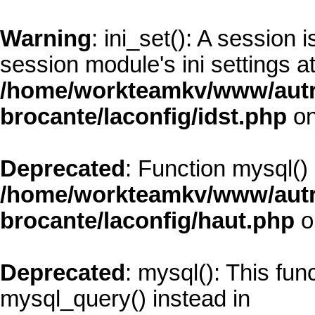
Warning
: ini_set(): A session
session module's ini settings at
/home/workteamkv/www/autre_
brocante/laconfig/idst.php
on
Deprecated
: Function mysql()
/home/workteamkv/www/autre_
brocante/laconfig/haut.php
o
Deprecated
: mysql(): This fun
mysql_query() instead in