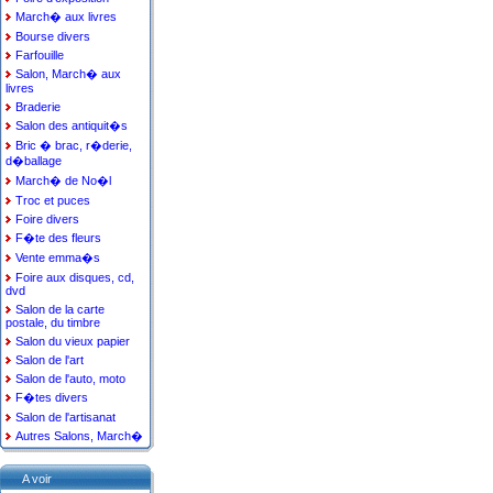
March� aux livres
Bourse divers
Farfouille
Salon, March� aux
livres
Braderie
Salon des antiquit�s
Bric � brac, r�derie,
d�ballage
March� de No�l
Troc et puces
Foire divers
F�te des fleurs
Vente emma�s
Foire aux disques, cd,
dvd
Salon de la carte
postale, du timbre
Salon du vieux papier
Salon de l'art
Salon de l'auto, moto
F�tes divers
Salon de l'artisanat
Autres Salons, March�
A voir