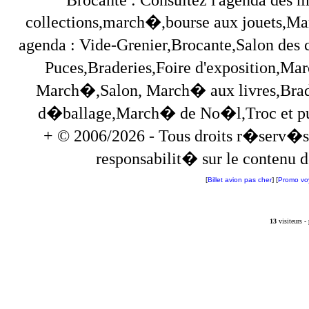
collections,march�,bourse aux jouets,Marc
agenda : Vide-Grenier,Brocante,Salon des
Puces,Braderies,Foire d'exposition,Mar
March�,Salon, March� aux livres,Brade
d�ballage,March� de No�l,Troc et puces,
+ © 2006/2026 - Tous droits r�serv�s
responsabilit� sur le contenu de
[
Billet avion pas cher
] [
Promo vo
13
visiteurs 