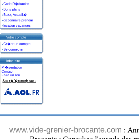
Code R�duction
Bons plans
Buzz, Actualit�
dictionnaire prenom
location vacances
Votre compte
Cr�er un compte
Se connecter
Infos site
Pr�sentation
Contact
Faire un lien
Site r�f�renc� sur :
www.vide-grenier-brocante.com
: Ann
Brocante : Consultez l'agenda des ma