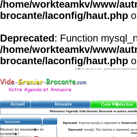
/home/workteamkv/www/autre_
brocante/laconfig/haut.php
o
Deprecated
: Function mysql_
/home/workteamkv/www/autre_
brocante/laconfig/haut.php
o
D�couvrez sur ce site : agenda agenda manifestatio
Accueil
Annuaire
Code R�duction
Retrouvez l'agenda Vide-Grenier Brocante et autres manife
Newsletter
Deprecated
: Function mysql() is deprecated in
/home/workt
Recevez les nouveaut�s en
Deprecated
: mysql(): This function is deprecated; use
broc
exclusivit� !