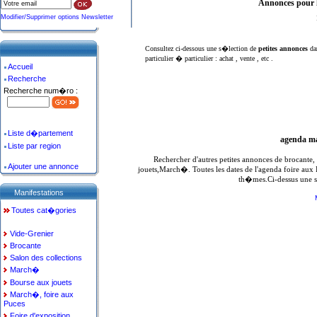
Annonces pour 
Modifier/Supprimer options Newsletter
Consultez ci-dessous une s�lection de
petites annonces
da
particulier � particulier : achat , vente , etc .
Accueil
Recherche
Recherche num�ro :
Liste d�partement
agenda ma
Liste par region
Rechercher d'autres petites annonces de brocante
Ajouter une annonce
jouets,March�. Toutes les dates de l'agenda foire aux
th�mes.Ci-dessus une s
Manifestations
Toutes cat�gories
Vide-Grenier
Brocante
Salon des collections
March�
Bourse aux jouets
March�, foire aux
Puces
Foire d'exposition